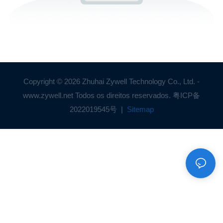
Copyright © 2026 Zhuhai Zywell Technology Co., Ltd. -
www.zywell.net Todos os direitos reservados.
粤ICP备
2022019545号
|
Sitemap