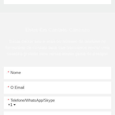
Entre Em Contato Conosco
Basta deixar seu e -mail ou número de telefone no
formulário de contato para que possamos enviar uma
cotação gratuita para nossa ampla gama de designs
Nome
O Email
Telefone/WhatsApp/Skype
+1