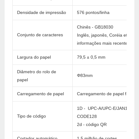
Densidade de impressão
576 pontos/linha
Chinês - GB18030
Conjunto de caracteres
Inglês, japonês, Coréia etc. C
informações mais recentes)
Largura do papel
79,5 ± 0,5 mm
Diâmetro do rolo de
Φ83mm
papel
Carregamento de papel
Carregamento de papel fácil
1D - UPC-A/UPC-E/JAN13(EA
Tipo de código
CODE128
2d - código QR
Cortador automático
1,5 milhão de cortes