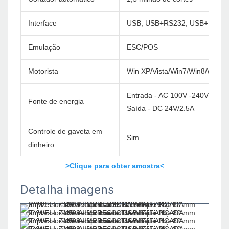
Interface
USB, USB+RS232, USB+LAN, 
Emulação
ESC/POS
Motorista
Win XP/Vista/Win7/Win8/Win1
Entrada - AC 100V -240V/60Hz
Fonte de energia
Saída - DC 24V/2.5A
Controle de gaveta em
Sim
dinheiro
>Clique para obter amostra<
Detalha imagens