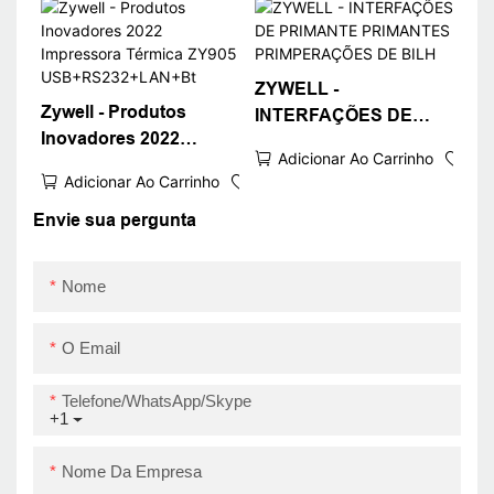
Printina Bluetooth
Impressora USB+BT
ZYWELL -
Zywell - Produtos
INTERFAÇÕES DE
Inovadores 2022
PRIMANTE
Adicionar Ao Carrinho
Impressora Térmica
PRIMANTES
Adicionar Ao Carrinho
ZY905
PRIMPERAÇÕES DE
USB+RS232+LAN+Bt
Envie sua pergunta
BILH
Nome
O Email
Telefone/WhatsApp/Skype
+1
Nome Da Empresa