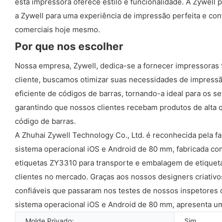
esta impressora oferece estilo e funcionalidade. A Zywell p
a Zywell para uma experiência de impressão perfeita e co
comerciais hoje mesmo.
Por que nos escolher
Nossa empresa, Zywell, dedica-se a fornecer impressoras 
cliente, buscamos otimizar suas necessidades de impressã
eficiente de códigos de barras, tornando-a ideal para os s
garantindo que nossos clientes recebam produtos de alta 
código de barras.
A Zhuhai Zywell Technology Co., Ltd. é reconhecida pela 
sistema operacional iOS e Android de 80 mm, fabricada co
etiquetas ZY3310 para transporte e embalagem de etiqueta
clientes no mercado. Graças aos nossos designers criativo
confiáveis ​​que passaram nos testes de nossos inspetores
sistema operacional iOS e Android de 80 mm, apresenta u
Molde Privado:
Sim