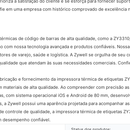
rioriza a satisfação do cliente e se esforça para fornecer supor
nfie em uma empresa com histórico comprovado de excelência n
térmicas de código de barras de alta qualidade, como a ZY3310
o com nossa tecnologia avançada e produtos confiáveis. Nossa 
etores de varejo, saúde e logística. A Zywell se orgulha de seu
qualidade que atendam às suas necessidades comerciais. Confi
fabricação e fornecimento da impressora térmica de etiquetas 
m materiais de alta qualidade. Ao compreender com precisão as
s, com sistema operacional iOS e Android de 80 mm, desenvolvi
s, a Zywell possui uma aparência projetada para acompanhar as
 de controle de qualidade, a impressora térmica de etiquetas 
m desempenho confiável.
Status dos produtos: