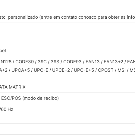
 etc. personalizado (entre em contato conosco para obter as in
pel
AN128 / CODE39 / 39C / 39S / CODE93 / EAN13 / EAN13+2 / EA
2 / UPCA+5 / UPC-E / UPCE+2 / UPC-E+5 / CPOST / MSI / MSI
ATA MATRIX
/ ESC/POS (modo de recibo)
/60 Hz