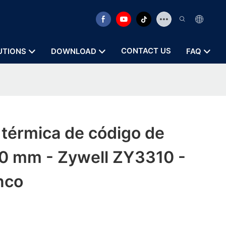
CONTACT US
UTIONS
DOWNLOAD
FAQ
térmica de código de
80 mm - Zywell ZY3310 -
nco