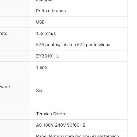
Preto e branco
USB
eto:
152 mm/s
576 pontos/linha ou 572 pontos/linha
ZY3310 - U
1 ano
tware
Sim
Térmica Direta
AC 100V-240V 50/60HZ
Papel térmico para recibos/Papel térmico