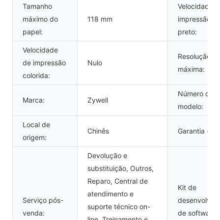
Tamanho
Velocidade d
máximo do
118 mm
impressão e
papel:
preto:
Velocidade
Resolução
de impressão
Nulo
máxima:
colorida:
Número do
Marca:
Zywell
modelo:
Local de
Chinês
Garantia (Ano
origem:
Devolução e
substituição, Outros,
Reparo, Central de
Kit de
atendimento e
Serviço pós-
desenvolvim
suporte técnico on-
venda:
de software
line, Treinamento e