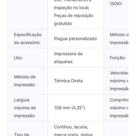
(SDK):
inspeção no local,
Peças de reposição
gratuitas
Especificação
Método de
Plugue personalizado
do acessório:
impressão:
Impressora de
Uso:
Função:
etiquetas
Velocidade
Método de
Térmica Direta
máxima de
impressão:
impressão:
Largura
Compriment
máxima de
108 mm (4,25")
máximo de
impressão:
impressão:
Contínuo, lacuna,
Tipo de
marca preta, dobra