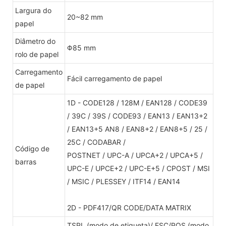
Largura do
20~82 mm
papel
Diâmetro do
Φ85 mm
rolo de papel
Carregamento
Fácil carregamento de papel
de papel
1D - CODE128 / 128M / EAN128 / CODE39
/ 39C / 39S / CODE93 / EAN13 / EAN13+2
/ EAN13+5 AN8 / EAN8+2 / EAN8+5 / 25 /
25C / CODABAR /
Código de
POSTNET / UPC-A / UPCA+2 / UPCA+5 /
barras
UPC-E / UPCE+2 / UPC-E+5 / CPOST / MSI
/ MSIC / PLESSEY / ITF14 / EAN14
2D - PDF417/QR CODE/DATA MATRIX
TSPL (modo de etiqueta)/ ESC/POS (modo