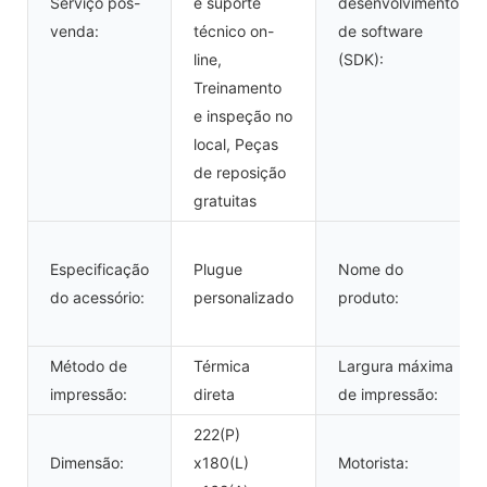
Serviço pós-
e suporte
desenvolvimento
venda:
técnico on-
de software
line,
(SDK):
Treinamento
e inspeção no
local, Peças
de reposição
gratuitas
Especificação
Plugue
Nome do
do acessório:
personalizado
produto:
Método de
Térmica
Largura máxima
impressão:
direta
de impressão:
222(P)
Dimensão:
x180(L)
Motorista: