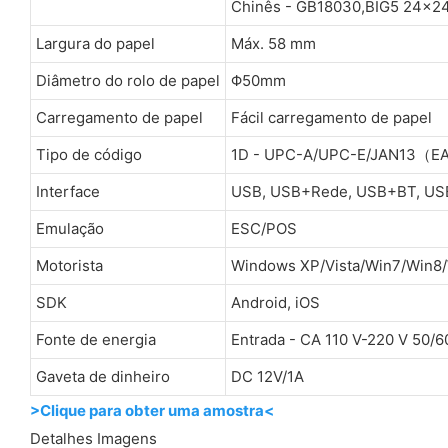
Chinês - GB18030,BIG5 24x24
Largura do papel
Máx. 58 mm
Diâmetro do rolo de papel
Φ50mm
Carregamento de papel
Fácil carregamento de papel
Tipo de código
1D - UPC-A/UPC-E/JAN13（
Interface
USB, USB+Rede, USB+BT, US
Emulação
ESC/POS
Motorista
Windows XP/Vista/Win7/Win8
SDK
Android, iOS
Fonte de energia
Entrada - CA 110 V-220 V 50/6
Gaveta de dinheiro
DC 12V/1A
>Clique para obter uma amostra<
Detalhes Imagens