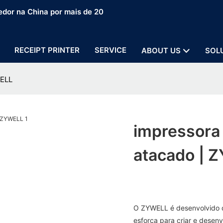
edor na China por mais de 20
RECEIPT PRINTER
SERVICE
ABOUT US
SOL
WELL
impressora
atacado | 
O ZYWELL é desenvolvido d
esforça para criar e desenv