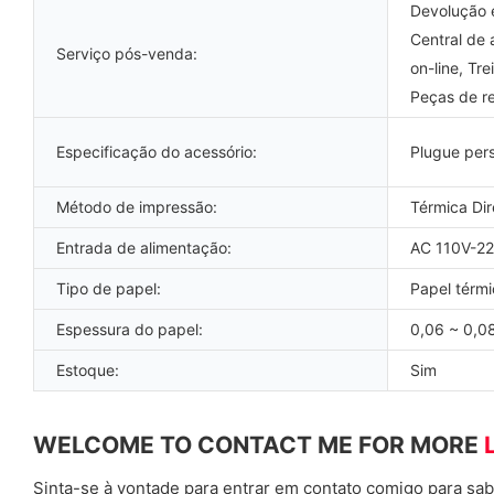
Devolução e
Central de 
Serviço pós-venda:
on-line, Tr
Peças de re
Especificação do acessório:
Plugue per
Método de impressão:
Térmica Dir
Entrada de alimentação:
AC 110V-2
Tipo de papel:
Papel térmi
Espessura do papel:
0,06 ~ 0,
Estoque:
Sim
WELCOME TO CONTACT ME FOR MORE
Sinta-se à vontade para entrar em contato comigo para sab