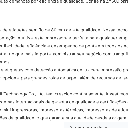
suas demandas por eficiência e qualidade. Confie na ZY609 pa
e etiquetas sem fio de 80 mm de alta qualidade. Nossa tecnolo
peração intuitiva, esta impressora é perfeita para qualquer e
onfiabilidade, eficiência e desempenho de ponta em todos os n
ar no que mais importa: administrar seu negócio com tranquili
cemos.
s e etiquetas com detecção automática de luz para impressão
opcional para grandes rolos de papel, além de recursos de lar
l Technology Co., Ltd. tem crescido continuamente. Investimo
temas internacionais de garantia de qualidade e certificações
 mini impressoras, impressoras térmicas, impressoras de etique
ões de qualidade, o que garante sua qualidade desde a origem.
Status dos produtos: