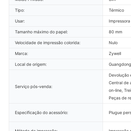
Tipo:
Térmico
Usar:
Impressora
Tamanho máximo do papel:
80 mm
Velocidade de impressão colorida:
Nulo
Marca:
Zywell
Local de origem:
Guangdong
Devolução e
Central de 
Serviço pós-venda:
on-line, Tr
Peças de re
Especificação do acessório:
Plugue per
Método de impressão:
Impressão d