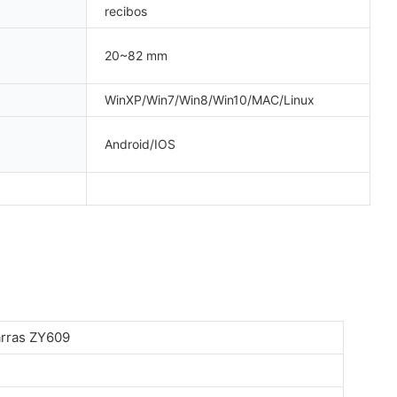
recibos
20~82 mm
WinXP/Win7/Win8/Win10/MAC/Linux
Android/IOS
arras ZY609