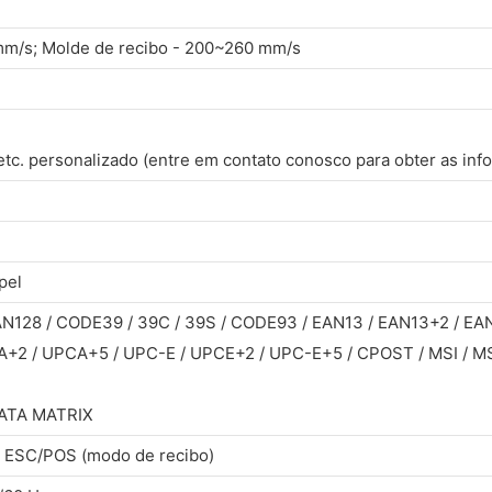
 mm/s; Molde de recibo - 200~260 mm/s
 etc. personalizado (entre em contato conosco para obter as in
pel
AN128 / CODE39 / 39C / 39S / CODE93 / EAN13 / EAN13+2 / EA
2 / UPCA+5 / UPC-E / UPCE+2 / UPC-E+5 / CPOST / MSI / MSI
ATA MATRIX
/ ESC/POS (modo de recibo)