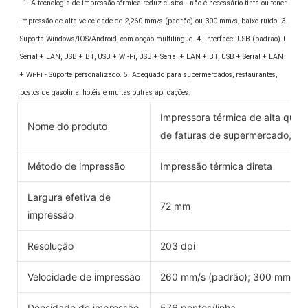
1. A tecnologia de impressão térmica reduz custos - não é necessário tinta ou toner. 
Impressão de alta velocidade de 2,260 mm/s (padrão) ou 300 mm/s, baixo ruído. 3. 
Suporta Windows/IOS/Android, com opção multilíngue. 4. Interface: USB (padrão) + 
Serial + LAN, USB + BT, USB + Wi-Fi, USB + Serial + LAN + BT, USB + Serial + LAN 
+ Wi-Fi - Suporte personalizado. 5. Adequado para supermercados, restaurantes, 
postos de gasolina, hotéis e muitas outras aplicações.
Impressora térmica de alta qual
Nome do produto
de faturas de supermercado, im
Método de impressão
Impressão térmica direta
Largura efetiva de
72 mm
impressão
Resolução
203 dpi
Velocidade de impressão
260 mm/s (padrão); 300 mm/s
Densidade de impressão
576 pontos/linha