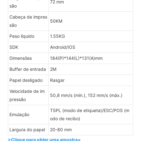
72 mm
são
Cabeça de impres
50KM
são
Peso líquido
1.55KG
SDK
Android/IOS
Dimensões
184(P)*144(L)*131(A)mm
Buffer de entrada
2M
Papel desligado
Rasgar
Velocidade de im
50,8 mm/s (mín.), 152 mm/s (máx.)
pressão
TSPL (modo de etiqueta)/ESC/POS (m
Emulação
odo de recibo)
Largura do papel
20-80 mm
>Clique para obter uma amostra<