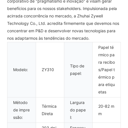
corporativo de "pragmatismo e inovação" e visam gerar
benefícios para os nossos stakeholders. Impulsionada pela
acirrada concorrência no mercado, a Zhuhai Zywell
Technology Co., Ltd. acredita firmemente que devemos nos
concentrar em P&D e desenvolver novas tecnologias para
nos adaptarmos às tendências do mercado.
Papel té
rmico pa
ra recibo
Tipo de
Modelo:
ZY310
s/Papel t
papel:
érmico p
ara etiqu
etas
Método
Largura
Térmica
20-82 m
de impre
do pape
Direta
m
ssão:
l:
203 dpi
Espessu