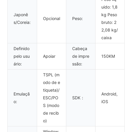
uido: 1,8
Japonê
kg Peso
Opcional
Peso:
s/Coreia:
bruto: 2
2,08 kg/
caixa
Definido
Cabeça
pelo usu
Apoiar
de impre
150KM
ário:
ssão:
TSPL (m
odo de e
tiqueta)/
Emulaçã
Android,
ESC/PO
SDK：
o:
iOS
S (modo
de recib
o)
Window