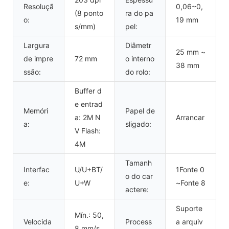
Resoluçã
0,06~0,
(8 ponto
ra do pa
o:
19 mm
s/mm)
pel:
Largura
Diâmetr
25 mm ~
de impre
72 mm
o interno
38 mm
ssão:
do rolo:
Buffer d
e entrad
Memóri
Papel de
a: 2M N
Arrancar
a:
sligado:
V Flash:
4M
Tamanh
Interfac
U/U+BT/
1Fonte 0
o do car
e:
U+W
~Fonte 8
actere:
Suporte
Mín.: 50,
Velocida
Process
a arquiv
8 mm/s