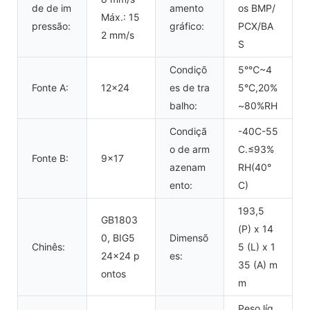
de de im
amento
os BMP/
Máx.: 15
pressão:
gráfico:
PCX/BA
2 mm/s
S
Condiçõ
5°℃~4
Fonte A:
12x24
es de tra
5°C,20%
balho:
~80%RH
Condiçã
-40C-55
o de arm
C.≤93%
Fonte B:
9x17
azenam
RH(40°
ento:
C)
193,5
GB1803
(P) x 14
0, BIG5
Dimensõ
Chinês:
5 (L) x 1
24x24 p
es:
35 (A) m
ontos
m
Peso líq