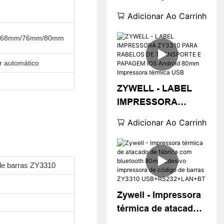
térmica de 3
Adicionar Ao Carrinho
polegadas
Compatível com Win
/68mm/76mm/80mm
Square Win
XP/7/8/10
r automático
Impressora de
ZYWELL - LABEL
código de barras
IMPRESSORA
barata USB
ZY3310 PARA
Adicionar Ao Carrinho
RABELOS DE
TRANSPORTE E
PAPAGEM IOS
 de barras ZY3310
Android 80mm
Impressora térmica
Zywell - Impressora
USB
térmica de atacado
de fábrica com