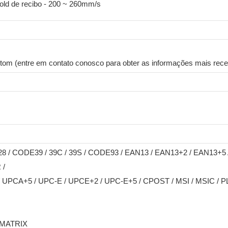
old de recibo - 200 ~ 260mm/s
ustom (entre em contato conosco para obter as informações mais rece
8 / CODE39 / 39C / 39S / CODE93 / EAN13 / EAN13+2 / EAN13+5 
 /
UPCA+5 / UPC-E / UPCE+2 / UPC-E+5 / CPOST / MSI / MSIC / PL
 MATRIX