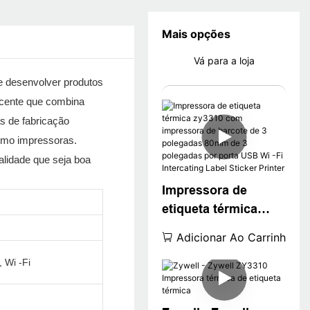
Mais opções
Vá para a loja
te desenvolver produtos
ecente que combina
s de fabricação
omo impressoras.
lidade que seja boa
Impressora de
etiqueta térmica
zy3310 com
Adicionar Ao Carrinho
impressora de
 Wi -Fi
barcote de 3
polegadas 80mm de
3 polegadas por