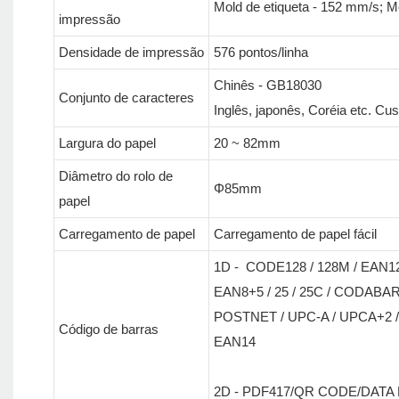
Mold de etiqueta - 152 mm/s; M
impressão
Densidade de impressão
576 pontos/linha
Chinês - GB18030
Conjunto de caracteres
Inglês, japonês, Coréia etc. C
Largura do papel
20 ~ 82mm
Diâmetro do rolo de
Φ85mm
papel
Carregamento de papel
Carregamento de papel fácil
1D - CODE128 / 128M / EAN12
EAN8+5 / 25 / 25C / CODABAR
POSTNET / UPC-A / UPCA+2 / 
Código de barras
EAN14
2D - PDF417/QR CODE/DATA