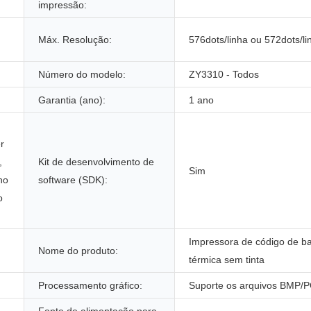
impressão:
Máx. Resolução:
576dots/linha ou 572dots/li
Número do modelo:
ZY3310 - Todos
Garantia (ano):
1 ano
r
,
Kit de desenvolvimento de
Sim
no
software (SDK):
o
Impressora de código de ba
Nome do produto:
térmica sem tinta
Processamento gráfico:
Suporte os arquivos BMP/