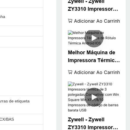
Zywell - Zywell
porta USB Wi -Fi
ZY3310 Impressora
Intercating Label
térmica de etiqueta
nha
Sticker Printer
Adicionar Ao Carrinho
térmica
Melhor Máquina de
Impressora Térmica
de Rótulo Térmica
Adicionar Ao Carrinho
Android IOS
rras de etiqueta
Zywell - Zywell
PCX/BAS
ZY3310 Impressora