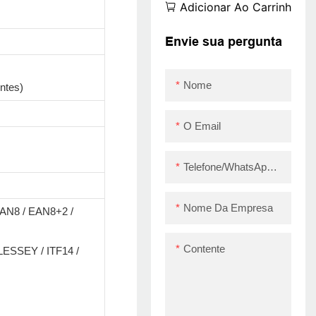
Adicionar Ao Carrinho
bluetooth 80mm
adesivo impressora
Envie sua pergunta
de código de barras
ZY3310
Nome
ntes)
USB+RS232+LAN+B
T
O Email
Telefone/WhatsApp/Skype
Nome Da Empresa
AN8 / EAN8+2 /
Contente
ESSEY / ITF14 /