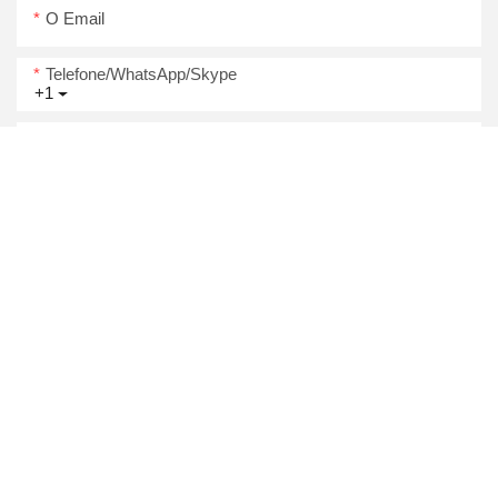
O Email
Telefone/WhatsApp/Skype
+1
Nome Da Empresa
Contente
Enviar Inquérito Agora