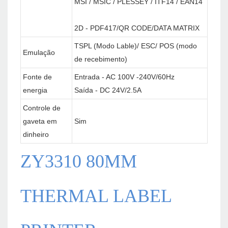
MSI / MSIC / PLESSEY / ITF14 / EAN14
2D - PDF417/QR CODE/DATA MATRIX
TSPL (Modo Lable)/ ESC/ POS (modo
Emulação
de recebimento)
Fonte de
Entrada - AC 100V -240V/60Hz
energia
Saída - DC 24V/2.5A
Controle de
gaveta em
Sim
dinheiro
ZY3310 80MM
THERMAL LABEL