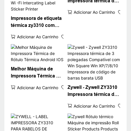
Impressora térmica de
etiqueta térmica
Adicionar Ao Carrinho
Impressora de etiqueta
térmica zy3310 com
impressora de barcote
Adicionar Ao Carrinho
de 3 polegadas 80mm
de 3 polegadas por
porta USB Wi -Fi
Intercating Label
Sticker Printer
Melhor Máquina de
Impressora Térmica de
Rótulo Térmica
Zywell - Zywell ZY3310
Adicionar Ao Carrinho
Android IOS
Impressora térmica de
3 polegadas
Adicionar Ao Carrinho
Compatível com Win
Square Win XP/7/8/10
Impressora de código
de barras barata USB