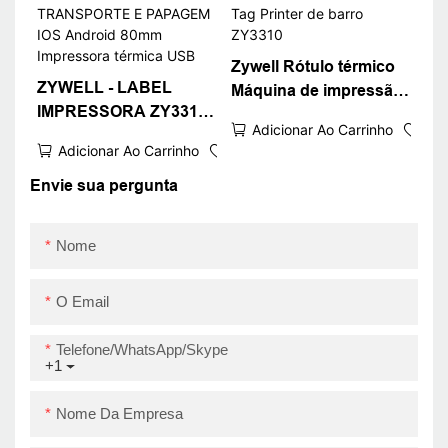
Zywell Rótulo térmico
ZYWELL - LABEL
Máquina de impressão
IMPRESSORA ZY3310
Roll Sticker Products
Adicionar Ao Carrinho
PARA RABELOS DE
Products Tag Printer de
Adicionar Ao Carrinho
TRANSPORTE E
barro ZY3310
PAPAGEM IOS Android
Envie sua pergunta
80mm Impressora
térmica USB
Nome
O Email
Telefone/WhatsApp/Skype
+1
Nome Da Empresa