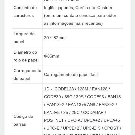
Conjunto de
Inglês, japonês, Coréia etc. Custom
caracteres
(entre em contato conosco para obter
as informações mais recentes)
Largura do
20 ~ 82mm
papel
Diâmetro do
Φ85mm
rolo de papel
Carregamento
Carregamento de papel fácil
de papel
1D - CODE128 / 128M / EAN128 /
CODE39 / 39C / 39S / CODE93 / EAN13
/ EAN13+2 / EAN13+5 AN8 / EAN8+2 /
EAN8+5 / 25 / 25C / CODABAR /
Código de
POSTNET / UPC-A / UPCA+2 / UPCA+5
barras
/ UPC-E / UPCE+2 / UPC-E+5 / CPOST /