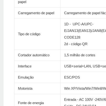
papel
Carregamento de papel
Carregamento de papel fáci
1D - UPC-A/UPC-
E/JAN13(EAN13)/JAN8(
Tipo de código
CODE128
2d - código QR
Cortador automático
1,5 milhão de cortes
Interface
USB+serial+LAN, USB+se
Emulação
ESC/POS
Motorista
Win XP/Vista/Win7/Win8/
Entrada - AC 100V -240V/
Fonte de energia