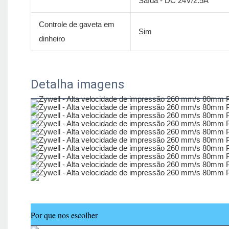
Saída - DC 24V/2.5A
Controle de gaveta em
Sim
dinheiro
Detalha imagens
Por que nos escolher