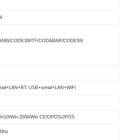
l
EAN8)/CODE39/ITF/CODABAR/CODE93/
rial+LAN+BT, USB+serial+LAN+WiFi
Win10/Win 2000/Win CE/OPOS/JPOS
60Hz