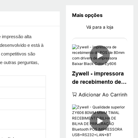
Mais opções
Vá para a loja
e impressão alta
esenvolvido e está à
s competitivos são
 e outras perguntas,
Zywell - impressora
de recebimento de
POS de 80mm com
Adicionar Ao Carrinho
drivers de
impressora Baixar
Black Color Zy606