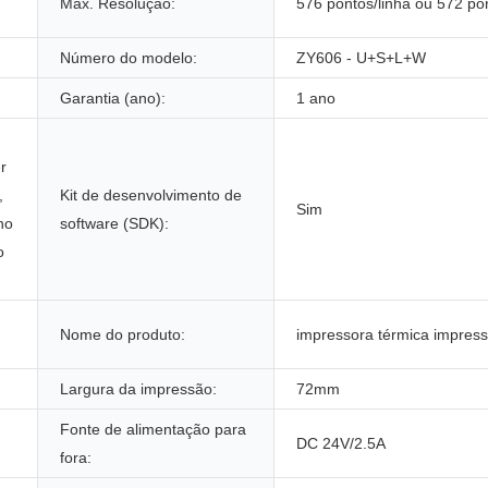
Máx. Resolução:
576 pontos/linha ou 572 pon
Número do modelo:
ZY606 - U+S+L+W
Garantia (ano):
1 ano
r
,
Kit de desenvolvimento de
Sim
no
software (SDK):
o
Nome do produto:
impressora térmica impresso
Largura da impressão:
72mm
Fonte de alimentação para
DC 24V/2.5A
fora: