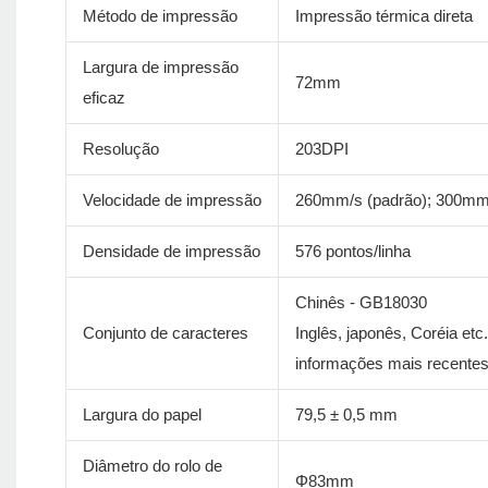
Método de impressão
Impressão térmica direta
Largura de impressão
72mm
eficaz
Resolução
203DPI
Velocidade de impressão
260mm/s (padrão); 300mm
Densidade de impressão
576 pontos/linha
Chinês - GB18030
Conjunto de caracteres
Inglês, japonês, Coréia et
informações mais recentes
Largura do papel
79,5 ± 0,5 mm
Diâmetro do rolo de
Φ83mm