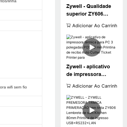
tos/linha
Zywell - Qualidade
superior ZY606
80MM MMM TIMAL
Adicionar Ao Carrinho
RECEBIMENTO
BILHA DE BILHA DE
PRINCRAÇÃO
Bluetooth POS
IMPRESSORA
Zywell - aplicativo
USB+RS232+LAN+B
de impressora
T
térmica para PC 3
Adicionar Ao Carrinho
ra wifi sem fio
polegadas POS 80
mm Printina de
recibo Auto Cutter
Ticket Printer para