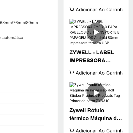
térmica de 3
Adicionar Ao Carrinho
polegadas
Compatível com Win
/68mm/76mm/80mm
Square Win
XP/7/8/10
r automático
Impressora de
ZYWELL - LABEL
código de barras
IMPRESSORA
barata USB
ZY3310 PARA
Adicionar Ao Carrinho
RABELOS DE
TRANSPORTE E
PAPAGEM IOS
Android 80mm
Impressora térmica
Zywell Rótulo
USB
térmico Máquina de
impressão Roll
Adicionar Ao Carrinho