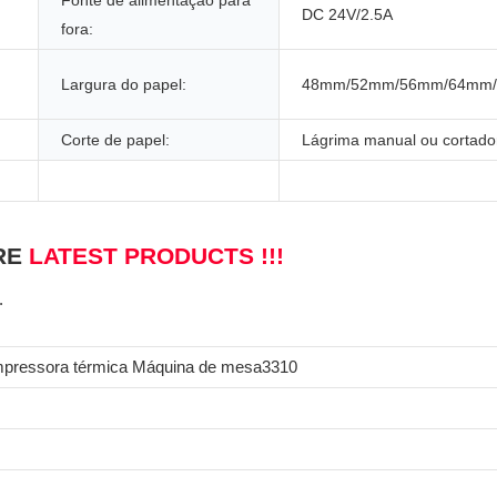
Fonte de alimentação para
DC 24V/2.5A
fora:
Largura do papel:
48mm/52mm/56mm/64mm
Corte de papel:
Lágrima manual ou cortado
RE
LATEST PRODUCTS !!!
.
mpressora térmica Máquina de mesa3310