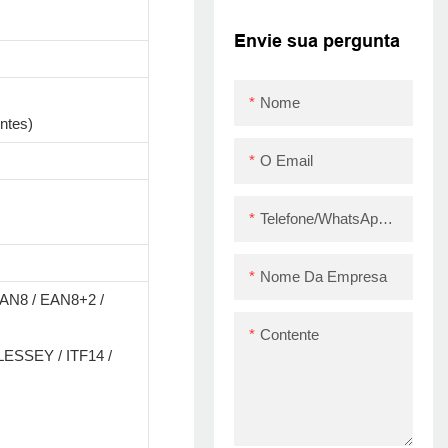
Sticker Products
Products Tag Printer
Envie sua pergunta
de barro ZY3310
Nome
ntes)
O Email
Telefone/WhatsApp/Skype
Nome Da Empresa
AN8 / EAN8+2 /
Contente
ESSEY / ITF14 /