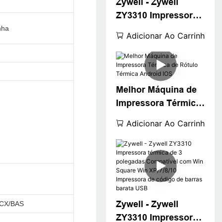
Zywell - Zywell
porta USB Wi -Fi
ZY3310 Impressora
Intercating Label
térmica de etiqueta
nha
Sticker Printer
Adicionar Ao Carrinho
térmica
Melhor Máquina de
Impressora Térmica
de Rótulo Térmica
Adicionar Ao Carrinho
Android IOS
Zywell - Zywell
PCX/BAS
ZY3310 Impressora