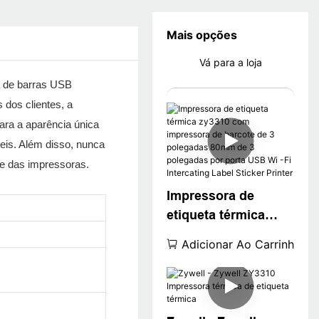
Mais opções
Vá para a loja
 de barras USB
dos clientes, a
ara a aparência única
eis. Além disso, nunca
de das impressoras.
Impressora de
etiqueta térmica
zy3310 com
Adicionar Ao Carrinho
impressora de
barcote de 3
polegadas 80mm de
3 polegadas por