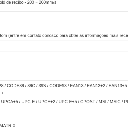
old de recibo - 200 ~ 260mm/s
ustom (entre em contato conosco para obter as informações mais rece
8 / CODE39 / 39C / 39S / CODE93 / EAN13 / EAN13+2 / EAN13+5 
 /
UPCA+5 / UPC-E / UPCE+2 / UPC-E+5 / CPOST / MSI / MSIC / PL
 MATRIX