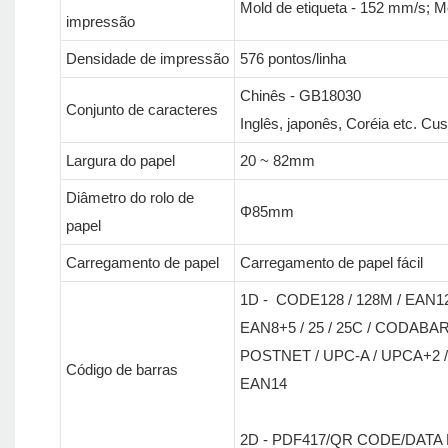
Mold de etiqueta - 152 mm/s; M
impressão
Densidade de impressão
576 pontos/linha
Chinês - GB18030
Conjunto de caracteres
Inglês, japonês, Coréia etc. C
Largura do papel
20 ~ 82mm
Diâmetro do rolo de
Φ85mm
papel
Carregamento de papel
Carregamento de papel fácil
1D - CODE128 / 128M / EAN12
EAN8+5 / 25 / 25C / CODABAR
POSTNET / UPC-A / UPCA+2 / 
Código de barras
EAN14
2D - PDF417/QR CODE/DATA