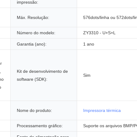
impressão:
Máx. Resolução:
576dots/linha ou 572dots/li
Número do modelo:
ZY3310 - U+S+L
Garantia (ano):
1 ano
r
,
Kit de desenvolvimento de
Sim
no
software (SDK):
o
Nome do produto:
Impressora térmica
Processamento gráfico:
Suporte os arquivos BMP/