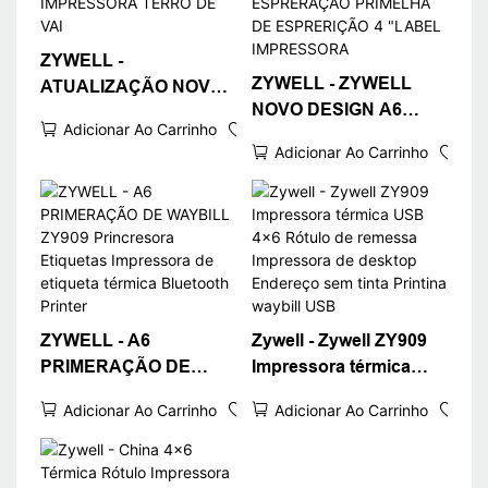
ZYWELL -
ZYWELL - ZYWELL
ATUALIZAÇÃO NOVA
NOVO DESIGN A6
ATUALIZAÇÃO ZY909
Adicionar Ao Carrinho
PRESSTRA TERMAL
PRIMERAÇÃO
Adicionar Ao Carrinho
WAYBILL PARA
TERMAL DE BECO
LOGISTICS EXPRESSO
CODO REVISÃO DE
FAST FAST 4X6
REVISÃO DE REVISÃO
REVISÃO DE REQUIDA
DA IMPRESSORA
DE ESPRERAÇÃO
TERRO DE VAI
PRIMELHA DE
ESPRERIÇÃO 4
ZYWELL - A6
Zywell - Zywell ZY909
"LABEL IMPRESSORA
PRIMERAÇÃO DE
Impressora térmica
WAYBILL ZY909
USB 4x6 Rótulo de
Adicionar Ao Carrinho
Adicionar Ao Carrinho
Princresora Etiquetas
remessa Impressora de
Impressora de etiqueta
desktop Endereço sem
térmica Bluetooth
tinta Printina waybill