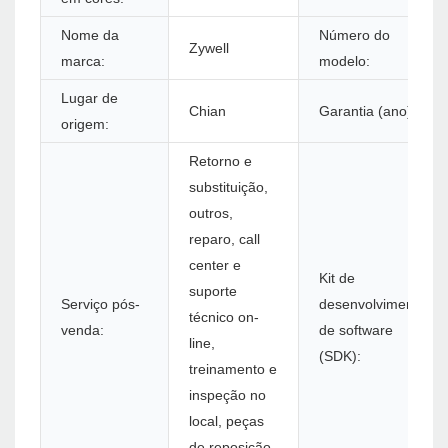
Nome da
Número do
Zywell
marca:
modelo:
Lugar de
Chian
Garantia (ano):
origem:
Retorno e
substituição,
outros,
reparo, call
center e
Kit de
suporte
Serviço pós-
desenvolvimento
técnico on-
venda:
de software
line,
(SDK):
treinamento e
inspeção no
local, peças
de reposição