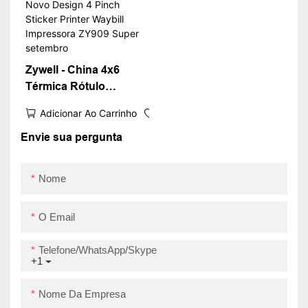
Printer
USB
Zywell - China 4x6
Térmica Rótulo
Impressora Novo
Adicionar Ao Carrinho
Design 4 Pinch Sticker
Printer Waybill
Envie sua pergunta
Impressora ZY909
Super setembro
Nome
O Email
Telefone/WhatsApp/Skype
+1
Nome Da Empresa