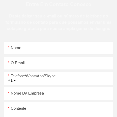
Entre Em Contato Conosco
Basta deixar seu e -mail ou número de telefone no
formulário de contato para que possamos enviar uma
cotação gratuita para nossa ampla gama de designs
Nome
O Email
Telefone/WhatsApp/Skype
+1
Nome Da Empresa
Contente