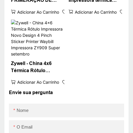
PRIMERAÇÃO DE
Impressora térmica
WAYBILL ZY909
USB 4x6 Rótulo de
Adicionar Ao Carrinho
Adicionar Ao Carrinho
Princresora Etiquetas
remessa Impressora de
Impressora de etiqueta
desktop Endereço sem
térmica Bluetooth
tinta Printina waybill
Printer
USB
Zywell - China 4x6
Térmica Rótulo
Impressora Novo
Adicionar Ao Carrinho
Design 4 Pinch Sticker
Printer Waybill
Envie sua pergunta
Impressora ZY909
Super setembro
Nome
O Email