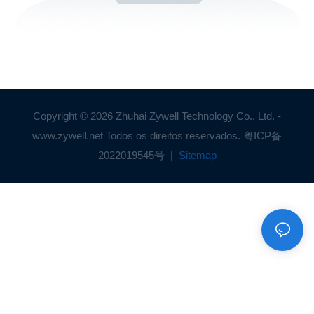
Copyright © 2026 Zhuhai Zywell Technology Co., Ltd. -
www.zywell.net Todos os direitos reservados.
粤ICP备
2022019545号
|
Sitemap