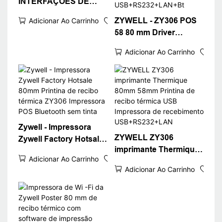
INTERFAÇÕES DE
PRIMANTE
ZYWELL - ZY306 POS
Adicionar Ao Carrinho
PRIMANTES
58 80 mm Driver
PRIMPERAÇÕES DE
térmico livre térmica
BILH
Adicionar Ao Carrinho
300 DPI POS
Impressora térmica
Bluetooth Impressora
USB+RS232+LAN+Bt
Zywell - Impressora
ZYWELL ZY306
Zywell Factory Hotsale
imprimante Thermique
80mm Printina de
Adicionar Ao Carrinho
80mm 58mm Printina
recibo térmica ZY306
Adicionar Ao Carrinho
de recibo térmica USB
Impressora POS
Impressora de
Bluetooth sem tinta
recebimento
USB+RS232+LAN