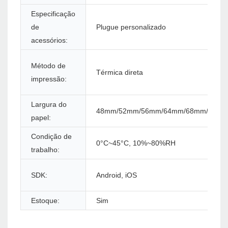
Especificação
de
Plugue personalizado
acessórios:
Método de
Térmica direta
impressão:
Largura do
48mm/52mm/56mm/64mm/68mm/76m
papel:
Condição de
0°C~45°C, 10%~80%RH
trabalho:
SDK:
Android, iOS
Estoque:
Sim