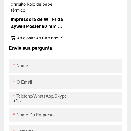
Impressora de Wi -Fi da
Zywell Poster 80 mm de
recibo térmico com
Adicionar Ao Carrinho
software de impressão
gratuito Rolo de papel
Envie sua pergunta
térmico
Nome
O Email
Telefone/WhatsApp/Skype
+1
Nome Da Empresa