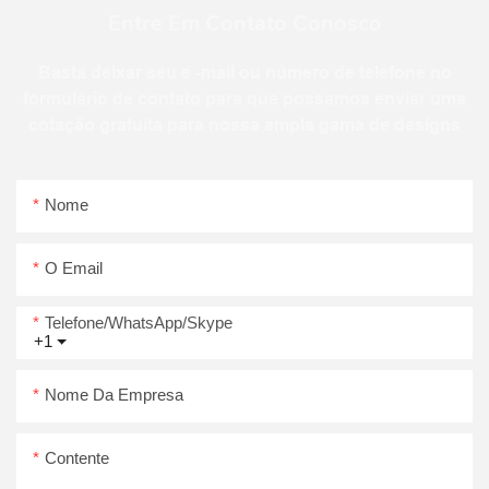
Entre Em Contato Conosco
Basta deixar seu e -mail ou número de telefone no
formulário de contato para que possamos enviar uma
cotação gratuita para nossa ampla gama de designs
Nome
O Email
Telefone/WhatsApp/Skype
+1
Nome Da Empresa
Contente