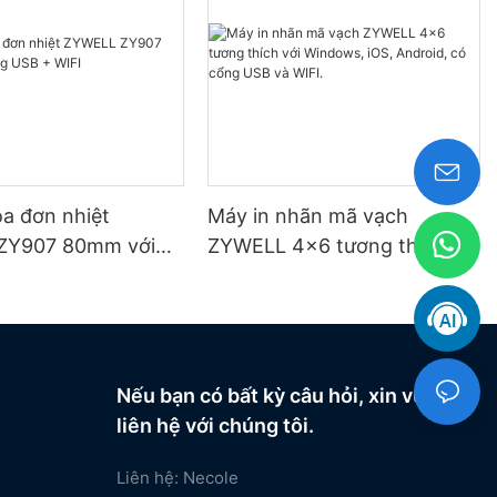
óa đơn nhiệt
Máy in nhãn mã vạch
ZY907 80mm với
ZYWELL 4x6 tương thích với
 + WIFI
Windows, iOS, Android, có
cổng USB và WIFI.
Nếu bạn có bất kỳ câu hỏi, xin vui lòng
liên hệ với chúng tôi.
Liên hệ: Necole