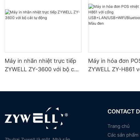
Máy in nhãn nhiệt trực tiếp
Máy in hóa đơn POS
ZYWELL ZY-3600 với bộ cắt
ZYWELL ZY-H861 v
tự động
USB+LAN/USB+WIFI
oth (tùy chọn) Màu
CONTACT D
Trang chủ
Các sản phẩm
Zhuhai Zywell là một
Nhà sản