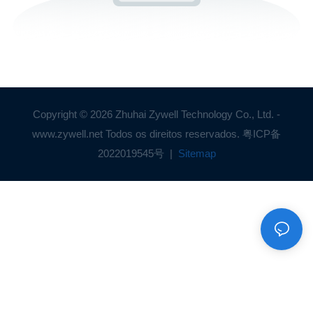
Copyright © 2026 Zhuhai Zywell Technology Co., Ltd. -
www.zywell.net Todos os direitos reservados.
粤ICP备
2022019545号
|
Sitemap