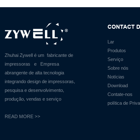
CONTACT D
Lar
Produtos
Zhuhai Zywell é um
fabricante de
Serviço
impressoras
e
Empresa
Sobre nós
abrangente de alta tecnologia
Notícias
integrando design de impressoras,
Download
pesquisa e desenvolvimento,
Contate-nos
produção, vendas e serviço
política de Priv
READ MORE >>