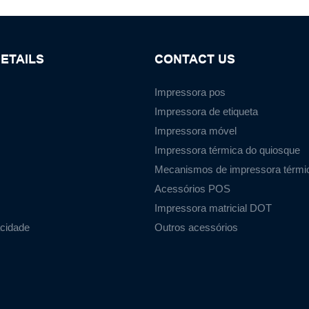
ETAILS
CONTACT US
Impressora pos
Impressora de etiqueta
Impressora móvel
Impressora térmica do quiosque
Mecanismos de impressora térmi
Acessórios POS
Impressora matricial DOT
acidade
Outros acessórios