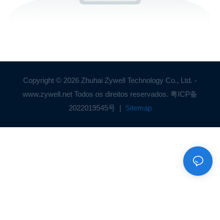
Copyright © 2026 Zhuhai Zywell Technology Co., Ltd. -
www.zywell.net Todos os direitos reservados.
粤ICP备
2022019545号
|
Sitemap