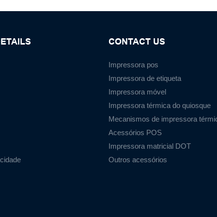
ETAILS
CONTACT US
Impressora pos
Impressora de etiqueta
Impressora móvel
Impressora térmica do quiosque
Mecanismos de impressora térmi
Acessórios POS
Impressora matricial DOT
acidade
Outros acessórios