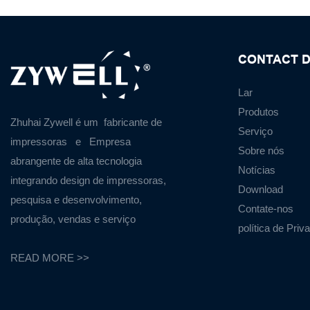
CONTACT D
Lar
Produtos
Zhuhai Zywell é um
fabricante de
Serviço
impressoras
e
Empresa
Sobre nós
abrangente de alta tecnologia
Notícias
integrando design de impressoras,
Download
pesquisa e desenvolvimento,
Contate-nos
produção, vendas e serviço
política de Priv
READ MORE >>