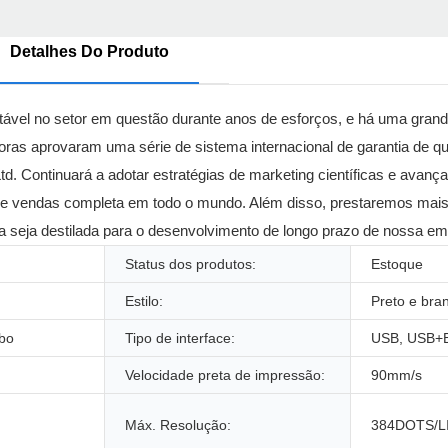
Detalhes Do Produto
ável no setor em questão durante anos de esforços, e há uma grand
as aprovaram uma série de sistema internacional de garantia de qua
d. Continuará a adotar estratégias de marketing científicas e avanç
e vendas completa em todo o mundo. Além disso, prestaremos mais 
iva seja destilada para o desenvolvimento de longo prazo de nossa e
Status dos produtos:
Estoque
Estilo:
Preto e bra
ibo
Tipo de interface:
USB, USB+B
Velocidade preta de impressão:
90mm/s
Máx. Resolução:
384DOTS/L