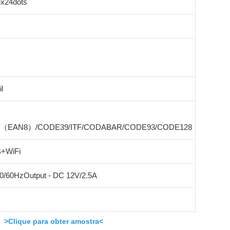
4x24dots
l
8（EAN8）/CODE39/ITF/CODABAR/CODE93/CODE128
B+WiFi
50/60HzOutput - DC 12V/2.5A
>Clique para obter amostra<