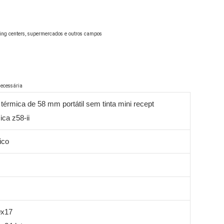
érmica de 58 mm portátil sem tinta mini recept
ca z58-ii
ico
9x17