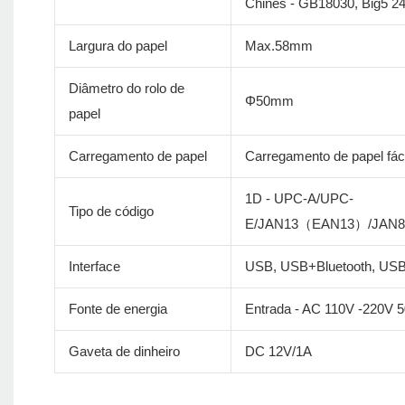
Chinês - GB18030, Big5 2
Largura do papel
Max.58mm
Diâmetro do rolo de
Φ50mm
papel
Carregamento de papel
Carregamento de papel fáci
1D - UPC-A/UPC-
Tipo de código
E/JAN13（EAN13）/JAN
Interface
USB, USB+Bluetooth, US
Fonte de energia
Entrada - AC 110V -220V 
Gaveta de dinheiro
DC 12V/1A