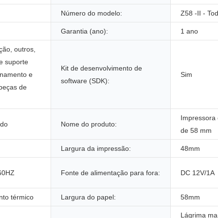
Número do modelo:
Z58 -II - To
Garantia (ano):
1 ano
ção, outros,
 e suporte
Kit de desenvolvimento de
einamento e
Sim
software (SDK):
 peças de
Impressora 
ado
Nome do produto:
de 58 mm
Largura da impressão:
48mm
60HZ
Fonte de alimentação para fora:
DC 12V/1A
nto térmico
Largura do papel:
58mm
Lágrima man