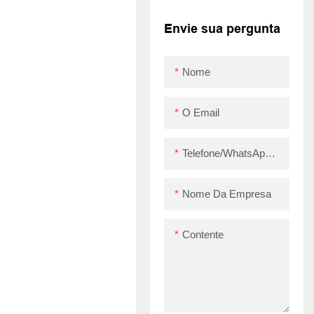
USB Bill Zywell Z58-
II Impressora
Envie sua pergunta
térmica direta
ecológica ecológica
Nome
USB
O Email
Telefone/WhatsApp/Skype
Nome Da Empresa
Contente