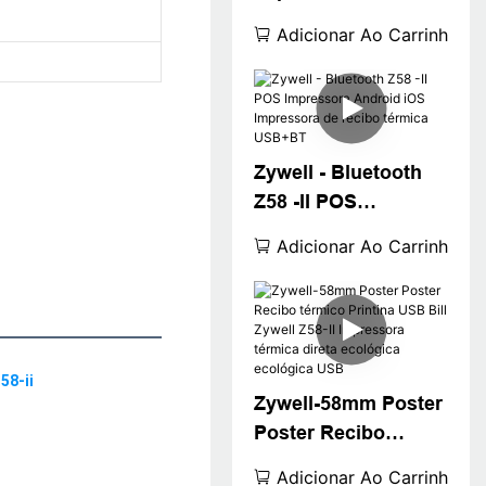
Z58 -II 58mm
Adicionar Ao Carrinho
Printina de recibo
térmica com Poster
Driver Paper
PRESTER USB USB
USB
Zywell - Bluetooth
Z58 -II POS
Impressora Android
Adicionar Ao Carrinho
iOS Impressora de
recibo térmica
USB+BT
Zywell-58mm Poster
Poster Recibo
térmico Printina
Adicionar Ao Carrinho