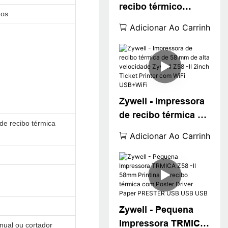
recibo térmico
dos
Impressora Z58 -II
Adicionar Ao Carrinho
USB Bluetooth
Connect Min
Ithermal Printer
58mm em estoque
USB+BT
Zywell - Impressora
de recibo térmica de
de recibo térmica
58 mm de alta
Adicionar Ao Carrinho
velocidade Zywell
Z58 -II 2inch Ticket
Printer com WiFi
USB+WiFi
Zywell - Pequena
Impressora TRMICA
ual ou cortador