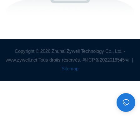
Copyright © 2026 Zhuhai Zywell Technology Co., Ltd. -
www.zywell.net Tous droits réservés.
粤ICP备2022019545号
|
Sitemap