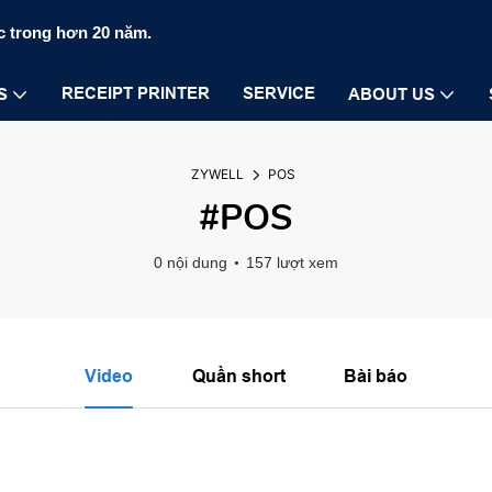
c trong hơn 20 năm.
RECEIPT PRINTER
SERVICE
S
ABOUT US
ZYWELL
POS
#POS
0 nội dung
157 lượt xem
Video
Quần short
Bài báo