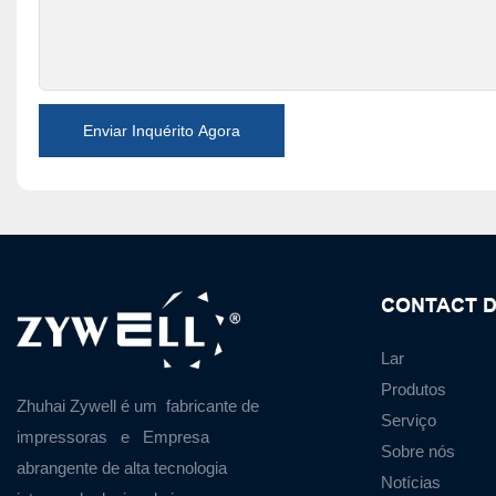
Enviar Inquérito Agora
CONTACT D
Lar
Produtos
Zhuhai Zywell é um
fabricante de
Serviço
impressoras
e
Empresa
Sobre nós
abrangente de alta tecnologia
Notícias