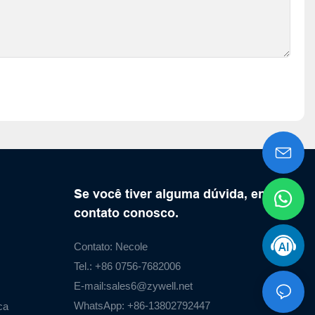
Se você tiver alguma dúvida, entre em
contato conosco.
Contato: Necole
Tel.: +86 0756-7682006
E-mail:
sales6@zywell.net
WhatsApp: +86-13802792447
ca