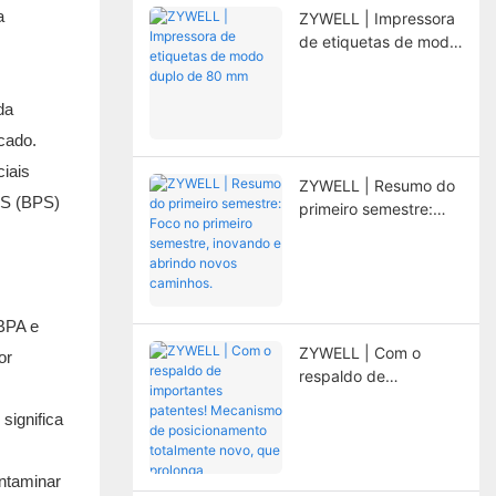
a
ZYWELL | Impressora
de etiquetas de modo
duplo de 80 mm
da
cado.
iais
ZYWELL | Resumo do
l S (BPS)
primeiro semestre:
Foco no primeiro
semestre, inovando e
abrindo novos
caminhos.
 BPA e
ZYWELL | Com o
or
respaldo de
importantes patentes!
significa
Mecanismo de
posicionamento
totalmente novo, que
ontaminar
prolonga