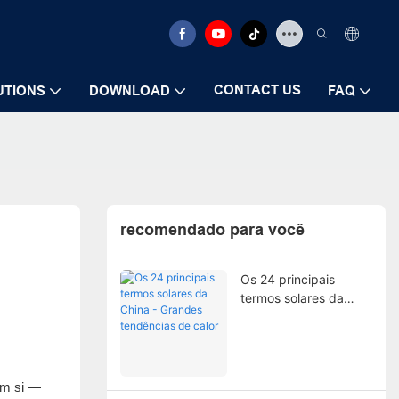
CONTACT US
UTIONS
DOWNLOAD
FAQ
recomendado para você
Os 24 principais
termos solares da
China - Grandes
tendências de calor
em si —