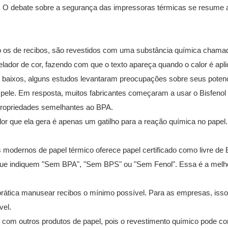
. O debate sobre a segurança das impressoras térmicas se resume 
o os de recibos, são revestidos com uma substância química chama
lador de cor, fazendo com que o texto apareça quando o calor é apli
baixos, alguns estudos levantaram preocupações sobre seus potenc
a pele. Em resposta, muitos fabricantes começaram a usar o Bisfeno
propriedades semelhantes ao BPA.
lor que ela gera é apenas um gatilho para a reação química no papel.
modernos de papel térmico oferece papel certificado como livre de
 que indiquem "Sem BPA", "Sem BPS" ou "Sem Fenol". Essa é a melh
 prática manusear recibos o mínimo possível. Para as empresas, isso 
vel.
co com outros produtos de papel, pois o revestimento químico pode c