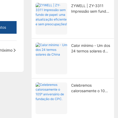
significativamente a
ZYWELL | ZY-3311
vida útil da
Impressão sem fundo
impressora.
de papel: uma
atualização eficiente e
utos
sem preocupações!
Calor mínimo - Um dos
róximo
24 termos solares da
China
Celebremos
calorosamente o 105º
aniversário de
fundação do CPC.