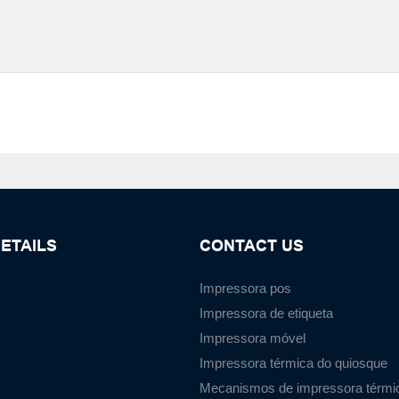
ETAILS
CONTACT US
Impressora pos
Impressora de etiqueta
Impressora móvel
Impressora térmica do quiosque
Mecanismos de impressora térmi